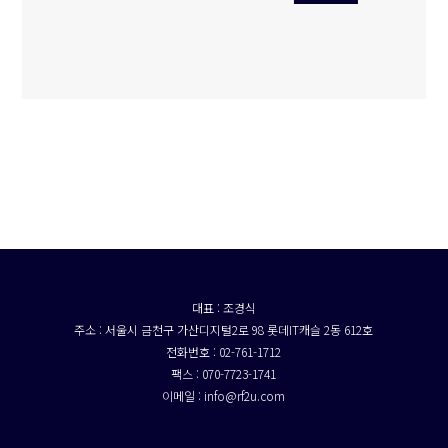
대표 : 조경식
주소 : 서울시 금천구 가산디지털2로 98 롯데IT캐슬 2동 612호
전화번호 : 02-761-1712
팩스 : 070-7723-1741
이메일 : info@rf2u.com