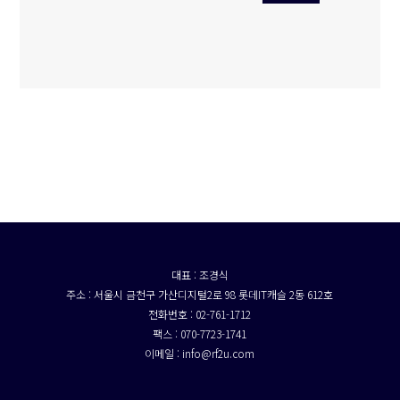
대표 : 조경식
주소 : 서울시 금천구 가산디지털2로 98 롯데IT캐슬 2동 612호
전화번호 : 02-761-1712
팩스 : 070-7723-1741
이메일 : info@rf2u.com