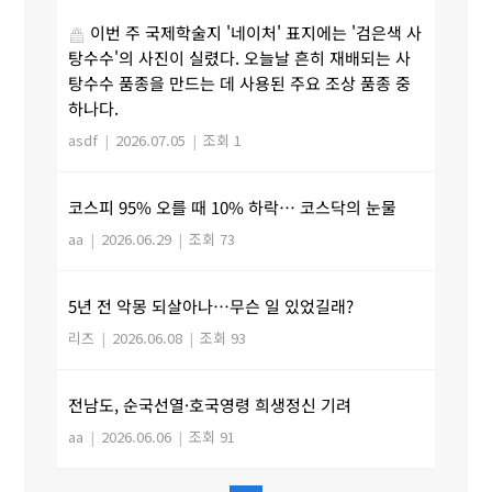
이번 주 국제학술지 '네이처' 표지에는 '검은색 사
탕수수'의 사진이 실렸다. 오늘날 흔히 재배되는 사
탕수수 품종을 만드는 데 사용된 주요 조상 품종 중
하나다.
asdf
|
2026.07.05
|
조회 1
코스피 95% 오를 때 10% 하락… 코스닥의 눈물
aa
|
2026.06.29
|
조회 73
5년 전 악몽 되살아나…무슨 일 있었길래?
리즈
|
2026.06.08
|
조회 93
전남도, 순국선열·호국영령 희생정신 기려
aa
|
2026.06.06
|
조회 91