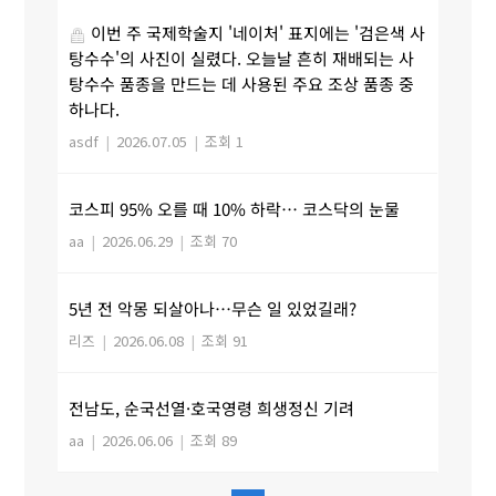
이번 주 국제학술지 '네이처' 표지에는 '검은색 사
탕수수'의 사진이 실렸다. 오늘날 흔히 재배되는 사
탕수수 품종을 만드는 데 사용된 주요 조상 품종 중
하나다.
asdf
|
2026.07.05
|
조회 1
코스피 95% 오를 때 10% 하락… 코스닥의 눈물
aa
|
2026.06.29
|
조회 70
5년 전 악몽 되살아나…무슨 일 있었길래?
리즈
|
2026.06.08
|
조회 91
전남도, 순국선열·호국영령 희생정신 기려
aa
|
2026.06.06
|
조회 89