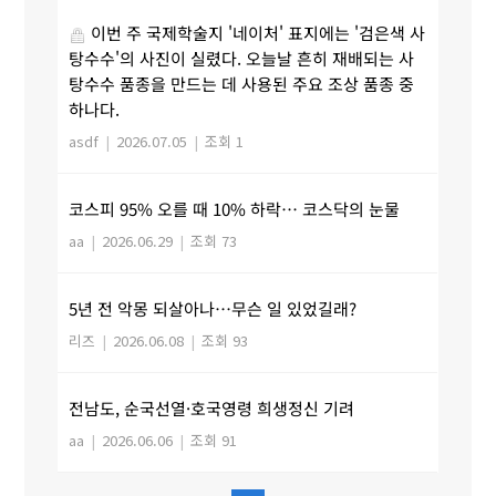
이번 주 국제학술지 '네이처' 표지에는 '검은색 사
탕수수'의 사진이 실렸다. 오늘날 흔히 재배되는 사
탕수수 품종을 만드는 데 사용된 주요 조상 품종 중
하나다.
asdf
|
2026.07.05
|
조회 1
코스피 95% 오를 때 10% 하락… 코스닥의 눈물
aa
|
2026.06.29
|
조회 73
5년 전 악몽 되살아나…무슨 일 있었길래?
리즈
|
2026.06.08
|
조회 93
전남도, 순국선열·호국영령 희생정신 기려
aa
|
2026.06.06
|
조회 91