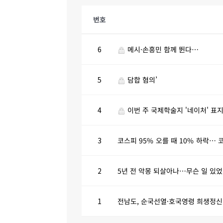
번호
6
메시·손흥민 함께 뛴다…
5
담합 혐의’
4
이번 주 국제학술지 '네이처' 표지에는 '검은
3
코스피 95% 오를 때 10% 하락…
2
5년 전 악몽 되살아나…무슨 일 있
1
전남도, 순국선열·호국영령 희생정신