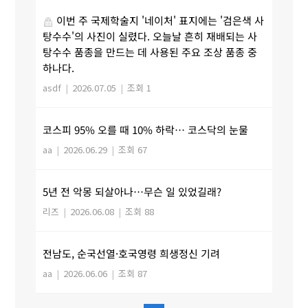
이번 주 국제학술지 '네이처' 표지에는 '검은색 사
탕수수'의 사진이 실렸다. 오늘날 흔히 재배되는 사
탕수수 품종을 만드는 데 사용된 주요 조상 품종 중
하나다.
asdf
|
2026.07.05
|
조회 1
코스피 95% 오를 때 10% 하락… 코스닥의 눈물
aa
|
2026.06.29
|
조회 67
5년 전 악몽 되살아나…무슨 일 있었길래?
리즈
|
2026.06.08
|
조회 88
전남도, 순국선열·호국영령 희생정신 기려
aa
|
2026.06.06
|
조회 87